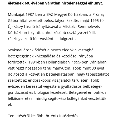
életének 60. évében váratlan hirtelenséggel elhunyt.
Munkáját 1987-ben a BAZ Megyei Kórházban, a Prónay
Gábor által vezetett belosztályon kezdte, majd 1995-től
Újszászy László irányításával a Miskolci Semmelweis
Kórházban folytatta, ahol később osztályvezető ill.
részlegvezető főorvosként is dolgozott.
Szakmai érdeklődését a neves elődök a vastagbél
betegségeinek kivizsgálása és kezelése irányába
fordították. 1994-ben Hollandiában, 1999-ben Dániában
vett részt hosszabb tanulmányúton. Több mint 30 évet
dolgozott a közvetlen betegellátásban, nagy tapasztalatot
szerzett az endoszkópos vizsgálatok területén. Több
évtizeden keresztül végezte a gyulladásos bélbetegek
gondozását és biológiai kezelését. Betegeivel empatikus,
lelkiismeretes, mindig segítőkész kollégánkat vesztettük
el.
Temetéséről később történik intézkedés.