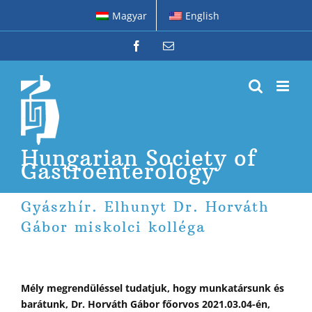
Skip
Magyar
English
to
content
Facebook
Email
Hungarian Society of
Gastroenterology
Gyászhír. Elhunyt Dr. Horváth
Gábor miskolci kolléga
Mély megrendüléssel tudatjuk, hogy munkatársunk és
barátunk, Dr. Horváth Gábor főorvos 2021.03.04-én,