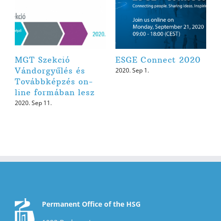
MGT Szekció
ESGE Connect 2020
Vándorgyűlés és
2020. Sep 1.
Továbbképzés on-
line formában lesz
2020. Sep 11.
Permanent Office of the HSG