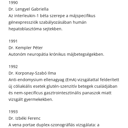
1990
Dr. Lengyel Gabriella
Az interleukin-1 béta szerepe a májspecifikus
génexpressziók szabályozásában humán
hepatoblasztóma sejtekben.
1991
Dr. Kempler Péter
Autonóm neuropátia krónikus májbetegségekben.
1992
Dr. Korponay-Szabó Ilma
Anti-endomysium ellenagyag (EmA) vizsgálattal felderített
új cöliakiális esetek glutén-szenzitív betegek családjában
és nem-specificus gasztrointesztinális panaszok miatt
vizsgált gyermekekben.
1993
Dr. Izbéki Ferenc
A vena portae duplex-szonográfiás vizsgálata: a