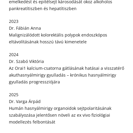
emelkedést és epitélsejt károsodását okoz alkoholos
pankreatítiszben és hepatítiszben
2023
Dr. Fábián Anna
Malignizálódott kolorektális polypok endoszkópos
eltávolításának hosszú távú kimenetele
2024
Dr. Szabó Viktória
Az Orai1 kalcium-csatorna gátlásának hatásai a visszatérő
akuthasnyálmirigy gyulladás – krónikus hasnyálmirigy
gyulladás progressziójára
2025
Dr. Varga Árpád
Humán hasnyálmirigy organoidok sejtpolaritásának
szabályozása jelentősen növeli az ex vivo fiziológiai
modellezés felbontását