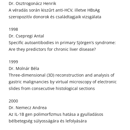
Dr. Osztrogonácz Henrik
A véradás során kiszűrt anti-HCV, illetve HBsAg
szeropozitív donorok és családtagjaik vizsgálata
1998
Dr. Csepregi Antal
Specific autoantibodies in primary Sjörgen’s syndrome:
Are they predictors for chronic liver disease?
1999
Dr. Molnár Béla
Three-dimensional (3D) reconstruction and analysis of
gastric malignancies by virtual microscopy of electronic
slides from consecutive histological sections
2000
Dr. Nemecz Andrea
Az IL-1B gen polimorfizmus hatása a gyulladásos
bélbetegség súlyosságára és lefolyására