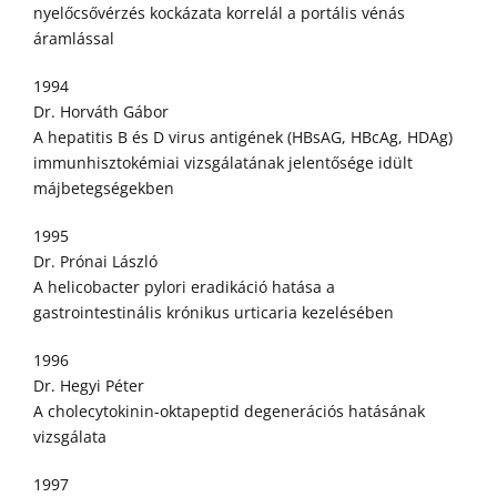
nyelőcsővérzés kockázata korrelál a portális vénás
áramlással
1994
Dr. Horváth Gábor
A hepatitis B és D virus antigének (HBsAG, HBcAg, HDAg)
immunhisztokémiai vizsgálatának jelentősége idült
májbetegségekben
1995
Dr. Prónai László
A helicobacter pylori eradikáció hatása a
gastrointestinális krónikus urticaria kezelésében
1996
Dr. Hegyi Péter
A cholecytokinin-oktapeptid degenerációs hatásának
vizsgálata
1997