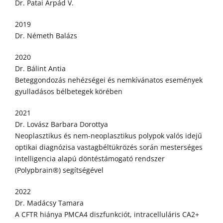
Dr. Patai Árpád V.
2019
Dr. Németh Balázs
2020
Dr. Bálint Antia
Beteggondozás nehézségei és nemkívánatos események
gyulladásos bélbetegek körében
2021
Dr. Lovász Barbara Dorottya
Neoplasztikus és nem-neoplasztikus polypok valós idejű
optikai diagnózisa vastagbéltükrözés során mesterséges
intelligencia alapú döntéstámogató rendszer
(Polypbrain®) segítségével
2022
Dr. Madácsy Tamara
A CFTR hiánya PMCA4 diszfunkciót, intracelluláris CA2+