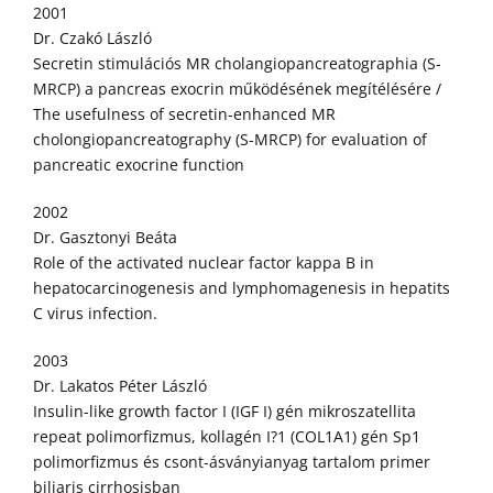
2001
Dr. Czakó László
Secretin stimulációs MR cholangiopancreatographia (S-
MRCP) a pancreas exocrin működésének megítélésére /
The usefulness of secretin-enhanced MR
cholongiopancreatography (S-MRCP) for evaluation of
pancreatic exocrine function
2002
Dr. Gasztonyi Beáta
Role of the activated nuclear factor kappa B in
hepatocarcinogenesis and lymphomagenesis in hepatits
C virus infection.
2003
Dr. Lakatos Péter László
Insulin-like growth factor I (IGF I) gén mikroszatellita
repeat polimorfizmus, kollagén I?1 (COL1A1) gén Sp1
polimorfizmus és csont-ásványianyag tartalom primer
biliaris cirrhosisban