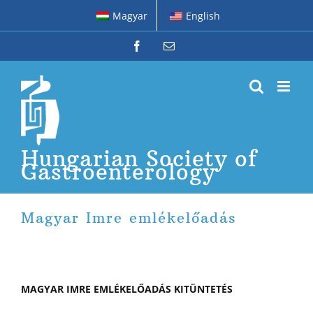
Skip
Magyar
English
to
content
Facebook
Email
Hungarian Society of
Gastroenterology
Magyar Imre emlékelőadás
MAGYAR IMRE EMLÉKELŐADÁS KITÜNTETÉS