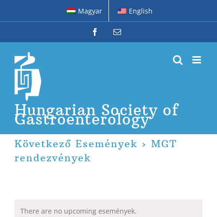
Skip
Magyar
English
to
content
Facebook
Email
Hungarian Society of
Gastroenterology
Következő Események
› MGT
rendezvények
There are no upcoming események.