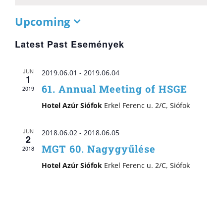
Upcoming
Select
date.
Latest Past Események
JUN
2019.06.01
-
2019.06.04
1
61. Annual Meeting of HSGE
2019
Hotel Azúr Siófok
Erkel Ferenc u. 2/C, Siófok
JUN
2018.06.02
-
2018.06.05
2
MGT 60. Nagygyűlése
2018
Hotel Azúr Siófok
Erkel Ferenc u. 2/C, Siófok