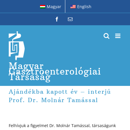
Kihagyás
Magyar
English
Facebook
Email:
Magyar
Gasztroenterológiai
Társaság
Ajándékba kapott év – interjú
Prof. Dr. Molnár Tamással
Felhívjuk a figyelmet Dr. Molnár Tamással, társaságunk