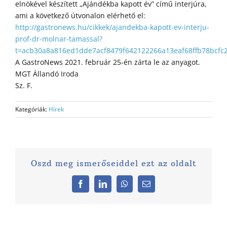
elnökével készített „Ajándékba kapott év” című interjúra,
ami a következő útvonalon elérhető el:
http://gastronews.hu/cikkek/ajandekba-kapott-ev-interju-
prof-dr-molnar-tamassal?
t=acb30a8a816ed1dde7acf8479f642122266a13eaf68ffb78bcfc
A GastroNews 2021. február 25-én zárta le az anyagot.
MGT Állandó Iroda
Sz. F.
Kategóriák:
Hírek
Oszd meg ismerőseiddel ezt az oldalt
Facebook
LinkedIn
WhatsApp
Email: