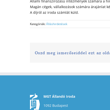
Állami finanszírozású intézmények számára a hir
Magán cégek, vállalkozások számára árajánlat k
A díjról az iroda számlát küld.
Kategóriák:
Álláshirdetések
Oszd meg ismerőseiddel ezt az old
MGT Állandó Iroda
1092 Budapest