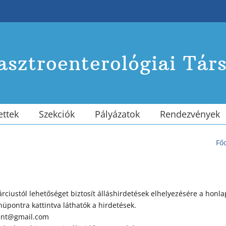
sztroenterológiai Tár
ettek
Szekciók
Pályázatok
Rendezvények
Fő
ciustól lehetőséget biztosít álláshirdetések elhelyezésére a honla
pontra kattintva láthatók a hirdetések.
oent@gmail.com