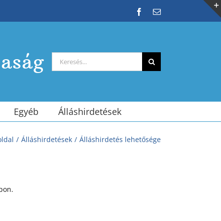
Facebook
Email:
saság
Keresés...
Egyéb
Álláshirdetések
oldal
Álláshirdetések
Álláshirdetés lehetősége
pon.