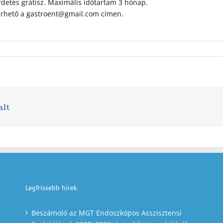
detés grátisz. Maximális időtartam 3 hónap.
érhető a gastroent@gmail.com címen.
alt
Legfrissebb hírek
Beszámoló az MGT Endoszkópos Asszisztensi