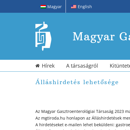
Kihagyás
Magyar
English
Magyar Ga
Hírek
A társaságról
Kitüntet
Álláshirdetés lehetősége
Az Magyar Gasztroenterológiai Társaság 2023 már
Az mgtiroda.hu honlapon az Álláshirdetések menü
A hirdetéseket e-mailen lehet beküldeni: gastr