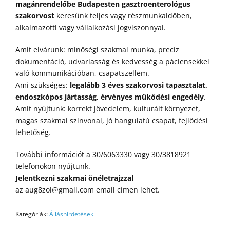
magánrendelőbe Budapesten gasztroenterológus
szakorvost
keresünk teljes vagy részmunkaidőben,
alkalmazotti vagy vállalkozási jogviszonnyal.
Amit elvárunk: minőségi szakmai munka, precíz
dokumentáció, udvariasság és kedvesség a páciensekkel
való kommunikációban, csapatszellem.
Ami szükséges:
legalább 3 éves szakorvosi tapasztalat,
endoszkópos jártasság, érvényes működési engedély
.
Amit nyújtunk: korrekt jövedelem, kulturált környezet,
magas szakmai színvonal, jó hangulatú csapat, fejlődési
lehetőség.
További információt a 30/6063330 vagy 30/3818921
telefonokon nyújtunk.
Jelentkezni szakmai önéletrajzzal
az aug8zol@gmail.com email címen lehet.
Kategóriák:
Álláshirdetések