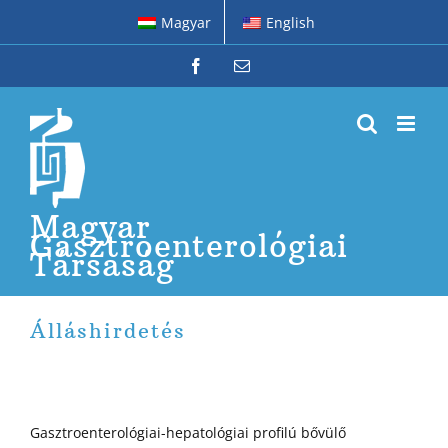
Kihagyás
Magyar
English
Facebook
Email:
Magyar
Gasztroenterológiai
Társaság
Álláshirdetés
Gasztroenterológiai-hepatológiai profilú bővülő