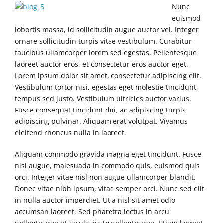
Nunc
euismod
lobortis massa, id sollicitudin augue auctor vel. Integer
ornare sollicitudin turpis vitae vestibulum. Curabitur
faucibus ullamcorper lorem sed egestas. Pellentesque
laoreet auctor eros, et consectetur eros auctor eget.
Lorem ipsum dolor sit amet, consectetur adipiscing elit.
Vestibulum tortor nisi, egestas eget molestie tincidunt,
tempus sed justo. Vestibulum ultricies auctor varius.
Fusce consequat tincidunt dui, ac adipiscing turpis
adipiscing pulvinar. Aliquam erat volutpat. Vivamus
eleifend rhoncus nulla in laoreet.
Aliquam commodo gravida magna eget tincidunt. Fusce
nisi augue, malesuada in commodo quis, euismod quis
orci. Integer vitae nisl non augue ullamcorper blandit.
Donec vitae nibh ipsum, vitae semper orci. Nunc sed elit
in nulla auctor imperdiet. Ut a nisl sit amet odio
accumsan laoreet. Sed pharetra lectus in arcu
pellentesque et iaculis justo pellentesque. Etiam laoreet