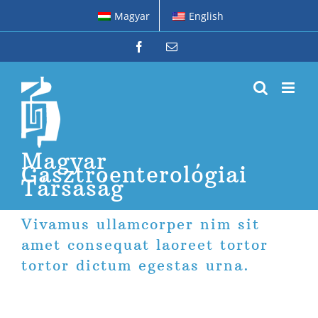
Kihagyás
Magyar
English
Facebook
Email:
Magyar
Gasztroenterológiai
Társaság
Vivamus ullamcorper nim sit
amet consequat laoreet tortor
tortor dictum egestas urna.