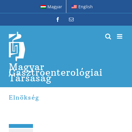
Kihagyás
Magyar
English
Facebook
Email:
Magyar
Gasztroenterológiai
Társaság
Elnökség