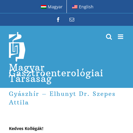
Kihagyás
Magyar
English
Facebook
Email:
Magyar
Gasztroenterológiai
Társaság
Gyászhír – Elhunyt Dr. Szepes
Attila
Kedves Kollégák!