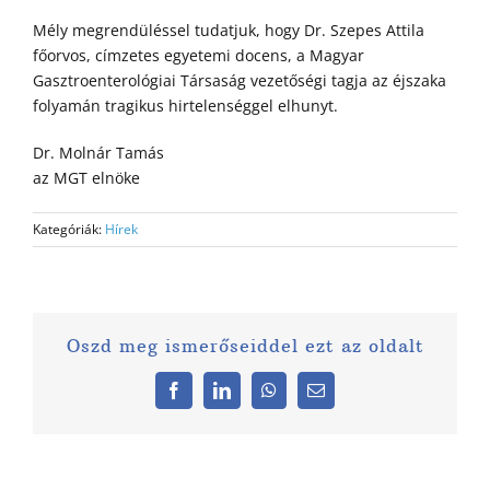
Mély megrendüléssel tudatjuk, hogy Dr. Szepes Attila
főorvos, címzetes egyetemi docens, a Magyar
Gasztroenterológiai Társaság vezetőségi tagja az éjszaka
folyamán tragikus hirtelenséggel elhunyt.
Dr. Molnár Tamás
az MGT elnöke
Kategóriák:
Hírek
Oszd meg ismerőseiddel ezt az oldalt
Facebook
LinkedIn
WhatsApp
Email: