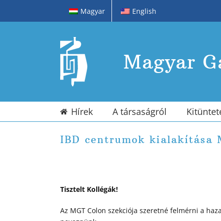
Kihagyás
Magyar
English
Magyar Ga
Hírek
A társaságról
Kitüntet
IBD centrumok kialakítása
Tisztelt Kollégák!
Az MGT Colon szekciója szeretné felmérni a haz