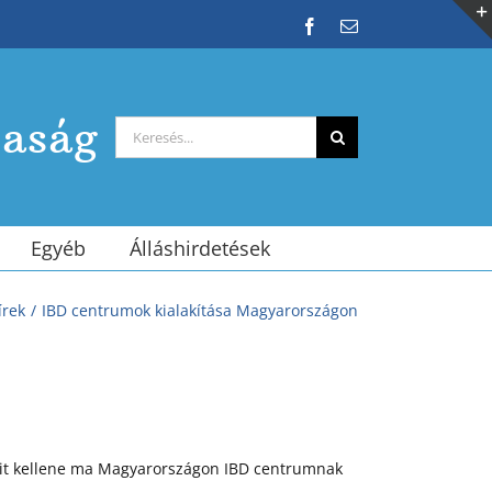
Facebook
Email:
saság
Keresés...
Egyéb
Álláshirdetések
írek
IBD centrumok kialakítása Magyarországon
 mit kellene ma Magyarországon IBD centrumnak