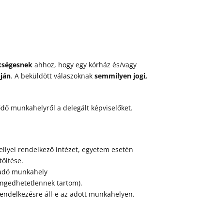
ükségesnek
ahhoz, hogy egy kórház és/vagy
pján
. A beküldött válaszoknak
semmilyen jogi,
ő munkahelyről a delegált képviselőket.
hellyel rendelkező intézet, egyetem esetén
öltése.
szadó munkahely
lengedhetetlennek tartom).
endelkezésre áll-e az adott munkahelyen.