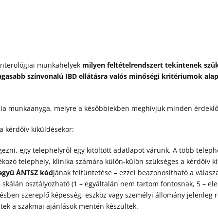
oenterológiai munkahelyek
milyen feltételrendszert tekintenek sz
gasabb színvonalú IBD ellátásra valós minőségi kritériumok ala
cia munkaanyga, melyre a későbbiekben meghívjuk minden érdeklőd
a kérdőív kiküldésekor:
gezni, egy telephelyről egy kitöltött adatlapot várunk. A több telep
zó telephely, klinika számára külön-külön szükséges a kérdőív kit
jegyű ÁNTSZ kód
jának feltüntetése – ezzel beazonosítható a vála
 skálán osztályozható (1 – egyáltalán nem tartom fontosnak, 5 – e
sben szereplő képesség, eszköz vagy személyi állomány jelenleg r
tek a szakmai ajánlások mentén készültek.