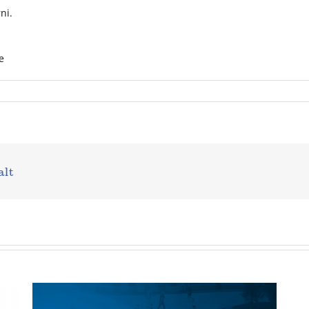
ni.
e
alt