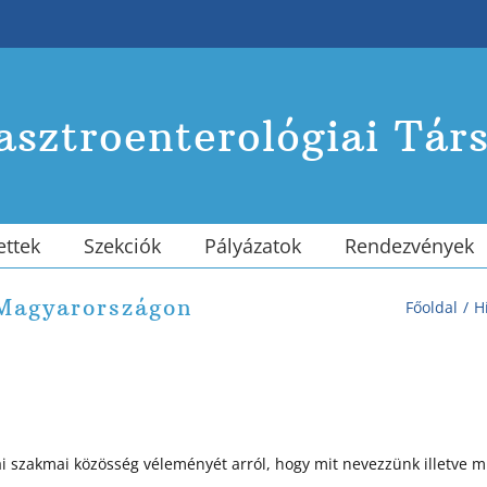
sztroenterológiai Tár
ettek
Szekciók
Pályázatok
Rendezvények
 Magyarországon
Főoldal
H
ai szakmai közösség véleményét arról, hogy mit nevezzünk illetve