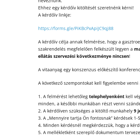
neveznünk.
Ehhez egy kérdőív kitöltését szeretnénk kérni!
A kérdőív linkje:
https://forms.gle/PiKBcPxApiJC9qj88
A kérdőív célja annak felmérése, hogy a gasztr
szakrendelés megfelelően felkészült legyen a
ma
ellátás szervezési következménye nincsen
!
A vitaanyag egy konszenzus előkészítő konferen
A következő szempontokat kell figyelembe venni 
1. A felmérést lehetőleg
telephelyenként
kell vé
minden, a későbbi munkában részt venni szándéko
2. A kérdőíven szükséges a kitöltő munkahely
9 
3. A „Mennyire tartja Ön fontosnak” kérdések 1-5
4. Minden kérdésnél megkérdezzük, hogy a kérdé
5. A mellékletként szereplő dokumentum terveze