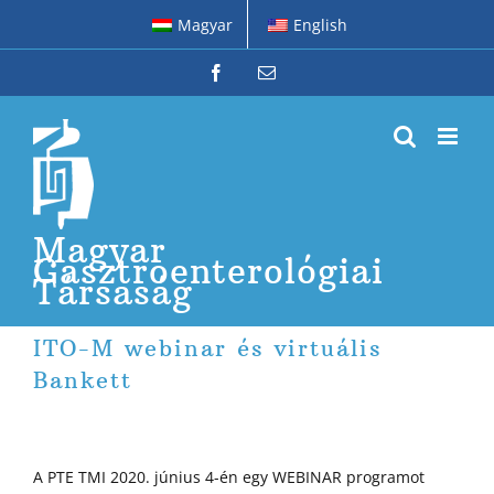
Kihagyás
Magyar
English
Facebook
Email:
Magyar
Gasztroenterológiai
Társaság
ITO-M webinar és virtuális
Bankett
A PTE TMI 2020. június 4-én egy WEBINAR programot