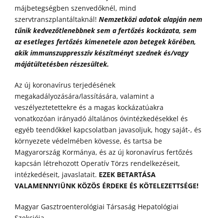
májbetegségben szenvedőknél, mind
szervtranszplantáltaknál!
Nemzetközi adatok alapján nem
tűnik kedvezőtlenebbnek sem a fertőzés kockázata, sem
az esetleges fertőzés kimenetele azon betegek körében,
akik immunszuppresszív készítményt szednek és/vagy
májátültetésben részesültek.
Az új koronavírus terjedésének
megakadályozására/lassítására, valamint a
veszélyeztetettekre és a magas kockázatúakra
vonatkozóan irányadó általános óvintézkedésekkel és
egyéb teendőkkel kapcsolatban javasoljuk, hogy saját-, és
környezete védelmében kövesse, és tartsa be
Magyarország Kormánya, és az új koronavírus fertőzés
kapcsán létrehozott Operatív Törzs rendelkezéseit,
intézkedéseit, javaslatait.
EZEK BETARTÁSA
VALAMENNYIÜNK KÖZÖS ÉRDEKE ÉS KÖTELEZETTSÉGE!
Magyar Gasztroenterológiai Társaság Hepatológiai
Szekciója