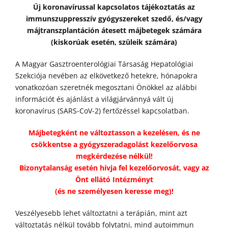
Új koronavírussal kapcsolatos tájékoztatás az
immunszuppresszív gyógyszereket szedő, és/vagy
májtranszplantáción átesett májbetegek számára
(kiskorúak esetén, szüleik számára)
A Magyar Gasztroenterológiai Társaság Hepatológiai
Szekciója nevében az elkövetkező hetekre, hónapokra
vonatkozóan szeretnék megosztani Önökkel az alábbi
információt és ajánlást a világjárvánnyá vált új
koronavírus (SARS-CoV-2) fertőzéssel kapcsolatban.
Májbetegként ne változtasson a kezelésen, és ne
csökkentse a gyógyszeradagolást kezelőorvosa
megkérdezése nélkül!
Bizonytalanság esetén hívja fel kezelőorvosát, vagy az
Önt ellátó Intézményt
(és ne személyesen keresse meg)!
Veszélyesebb lehet változtatni a terápián, mint azt
változtatás nélkül tovább folytatni, mind autoimmun