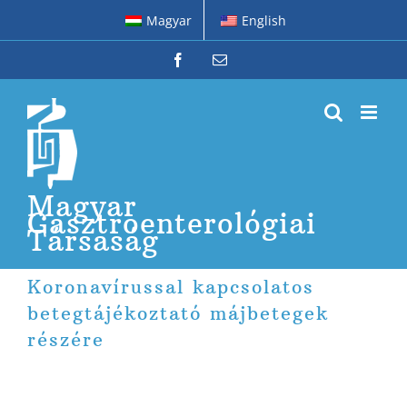
Kihagyás
Magyar
English
Facebook
Email:
Magyar
Gasztroenterológiai
Társaság
Koronavírussal kapcsolatos
betegtájékoztató májbetegek
részére