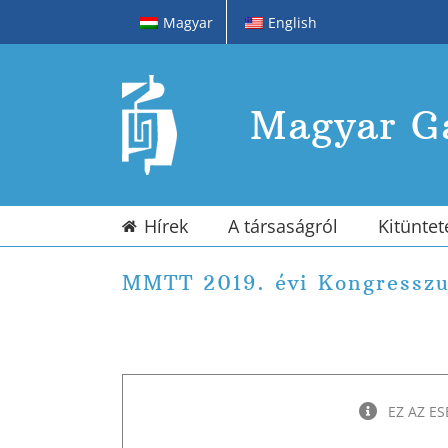
Kihagyás
Magyar
English
Magyar Ga
Hírek
A társaságról
Kitüntet
MMTT 2019. évi Kongressz
EZ AZ E