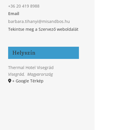
+36 20 419 8988
Email
barbara.tihanyi@misandbos.hu
Tekintse meg a Szervező weboldalát
Helyszín
Thermal Hotel Visegrád
Visegrád
,
Magyarország
+ Google Térkép