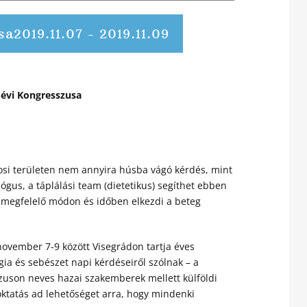
sa
2019.11.07
-
2019.11.09
 évi Kongresszusa
vosi területen nem annyira húsba vágó kérdés, mint
ógus, a táplálási team (dietetikus) segíthet ebben
n megfelelő módon és időben elkezdi a beteg
ovember 7-9 között Visegrádon tartja éves
ia és sebészet napi kérdéseiről szólnak – a
zuson neves hazai szakemberek mellett külföldi
oktatás ad lehetőséget arra, hogy mindenki