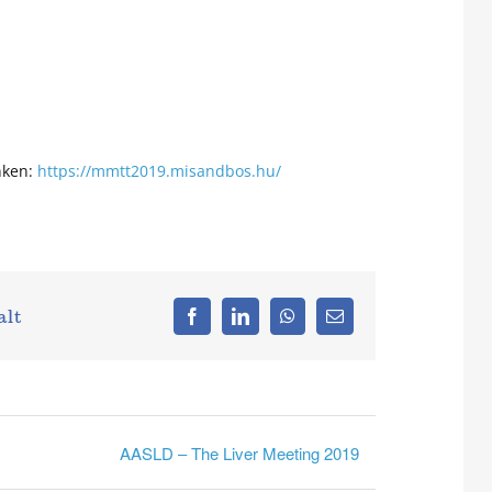
nken:
https://mmtt2019.misandbos.hu/
alt
Facebook
LinkedIn
WhatsApp
Email:
AASLD – The Liver Meeting 2019