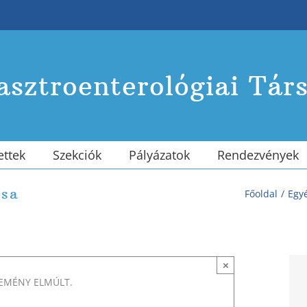
sztroenterológiai Tár
ettek
Szekciók
Pályázatok
Rendezvények
usa
Főoldal
Egy
×
SEMÉNY ELMÚLT.