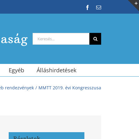
Facebook
Email:
saság
Keresés...
Egyéb
Álláshirdetések
éb rendezvények
MMTT 2019. évi Kongresszusa
Részletek