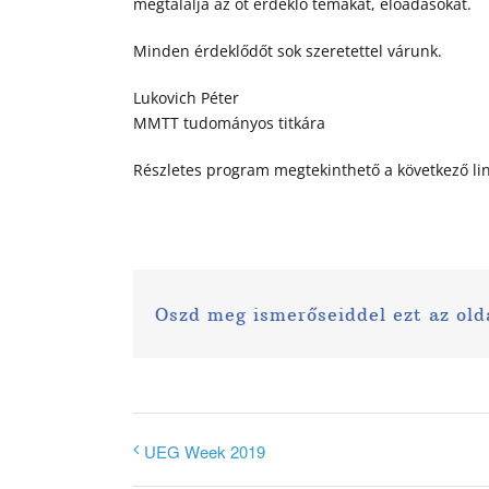
megtalálja az őt érdeklő témákat, előadásokat.
Minden érdeklődőt sok szeretettel várunk.
Lukovich Péter
MMTT tudományos titkára
Részletes program megtekinthető a következő li
Oszd meg ismerőseiddel ezt az old
UEG Week 2019