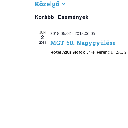
Közelgő
Dátum
kiválasztása.
Korábbi Események
JÚN
2018.06.02
-
2018.06.05
2
MGT 60. Nagygyűlése
2018
Hotel Azúr Siófok
Erkel Ferenc u. 2/C, S