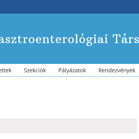
sztroenterológiai Tár
ettek
Szekciók
Pályázatok
Rendezvények