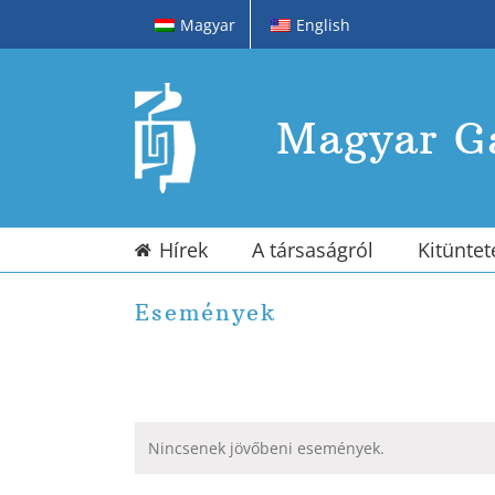
Kihagyás
Magyar
English
Magyar Ga
Hírek
A társaságról
Kitüntet
Események
Nincsenek jövőbeni események.