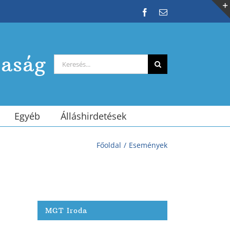
Facebook
Email:
saság
Keresés...
Egyéb
Álláshirdetések
Főoldal
Események
MGT Iroda