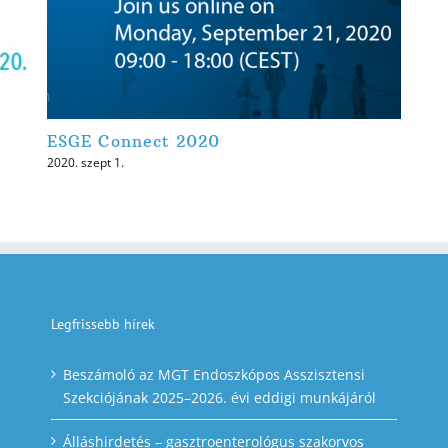
ESGE Connect 2020
2020. szept 1.
Legfrissebb hírek
Beszámoló az MGT Endoszkópos Asszisztensi
Szekciójának 2025–2026. évi eddigi munkájáról
Álláshirdetés – gasztroenterológus szakorvos