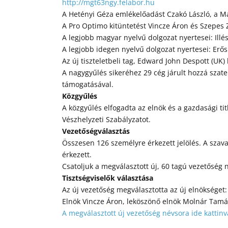
http://mgt63ngy.felabor.hu
A Hetényi Géza emlékelőadást Czakó László, a M
A Pro Optimo kitüntetést Vincze Áron és Szepes 
A legjobb magyar nyelvű dolgozat nyertesei: Ill
A legjobb idegen nyelvű dolgozat nyertesei: Erős
Az új tiszteletbeli tag, Edward John Despott (UK) 
A nagygyűlés sikeréhez 29 cég járult hozzá szatell
támogatásával.
Közgyűlés
A közgyűlés elfogadta az elnök és a gazdasági ti
Vészhelyzeti Szabályzatot.
Vezetőségválasztás
Összesen 126 személyre érkezett jelölés. A szavaz
érkezett.
Csatoljuk a megválasztott új, 60 tagú vezetőség 
Tisztségviselők választása
Az új vezetőség megválasztotta az új elnökséget:
Elnök Vincze Áron, leköszönő elnök Molnár Tamás,
A megválasztott új vezetőség névsora ide kattinv