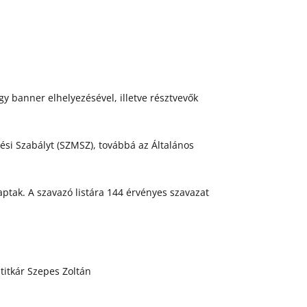
agy banner elhelyezésével, illetve résztvevők
dési Szabályt (SZMSZ), továbbá az Általános
kaptak. A szavazó listára 144 érvényes szavazat
titkár Szepes Zoltán