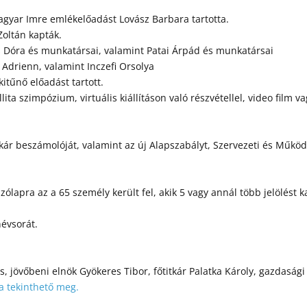
agyar Imre emlékelőadást Lovász Barbara tartotta.
Zoltán kapták.
és Dóra és munkatársai, valamint Patai Árpád és munkatársai
 Adrienn, valamint Inczefi Orsolya
kitűnő előadást tartott.
ita szimpózium, virtuális kiállításon való részvétellel, video film v
tkár beszámolóját, valamint az új Alapszabályt, Szervezeti és Műkö
ólapra az a 65 személy került fel, akik 5 vagy annál több jelölést 
névsorát.
 jövőbeni elnök Gyökeres Tibor, főtitkár Palatka Károly, gazdasági 
a tekinthető meg.