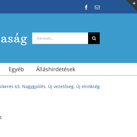
Facebook
Email:
saság
Keresés...
Egyéb
Álláshirdetések
Sikeres 63. Nagygyűlés. Új vezetőség. Új elnökség
t.