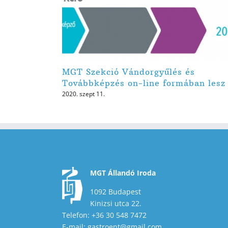
MGT Szekció Vándorgyűlés és
Továbbképzés on-line formában lesz
2020. szept 11.
MGT Állandó Iroda
1092 Budapest
Kinizsi utca 22.
Telefon: +36 30 548 7472
E-mail: gastroent@gmail.com