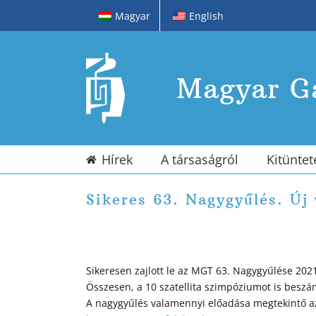
Kihagyás
Magyar
English
Magyar Ga
Hírek
A társaságról
Kitüntet
Sikeres 63. Nagygyűlés. Új 
Sikeresen zajlott le az MGT 63. Nagygyűlése 202
Összesen, a 10 szatellita szimpóziumot is beszám
A nagygyűlés valamennyi előadása megtekintő az 