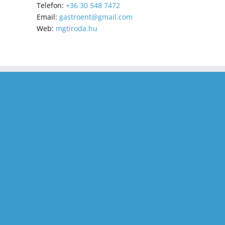
Telefon:
+36 30 548 7472
Email:
gastroent@gmail.com
Web:
mgtiroda.hu