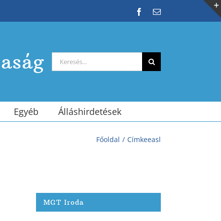
Facebook
Email:
saság
Keresés...
Egyéb
Álláshirdetések
Főoldal
Címke
easl
MGT Iroda