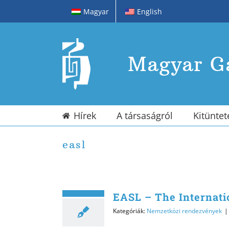
Kihagyás
Magyar
English
Magyar Ga
Hírek
A társaságról
Kitüntet
easl
EASL – The Internati
Kategóriák:
Nemzetközi rendezvények
|