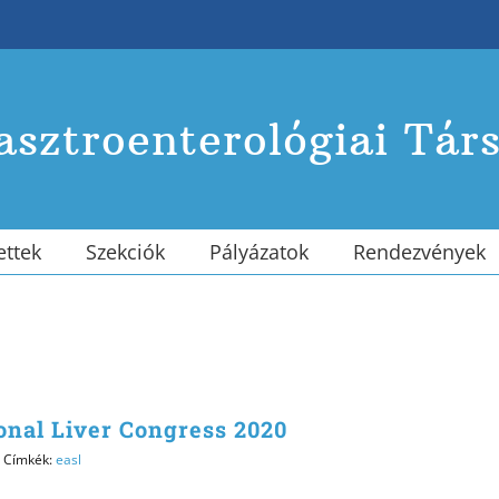
sztroenterológiai Tár
ettek
Szekciók
Pályázatok
Rendezvények
onal Liver Congress 2020
Címkék:
easl